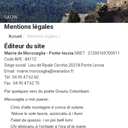
L'ALPA
Mentions légales
Accueil
Mentions légales
Éditeur du site
Mairie de Morosaglia - Ponte-leccia
SIRET : 21200169700011
Code APE : 8411Z
Siège social : Lieu dit Ripale Cerchio 20218 Ponte Leccia
Email : mairie.morosaglia@wanadoo.fr
Tél : 04 95 47 62 60
Fax : 04 95 47 62 75
Par quelques vers du poète Gnaziu Colombani :
Merusaglia u mio paese
,
Cintu d’alte muntagne è conca di sulane,
‘Nduve lu sole lascia, azziccatiu à i fiumi
Falati da quassù, i so più belli lumi
Chi ghjòcanu à l’ochjate à l’ora di la mane.