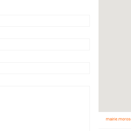
COMMUNE DE
Lieu dit Ripa
04 95 47 62 6
04 95 47 62 7
mairie.moros