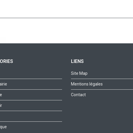
ORIES
LIENS
Site Map
irie
Mentions légales
le
Contact
r
ique