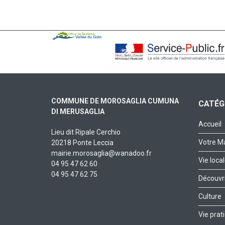
COMMUNE DE MOROSAGLIA CUMUNA
CATÉG
DI MERUSAGLIA
Accueil
Lieu dit Ripale Cerchio
Votre Ma
20218 Ponte Leccia
mairie.morosaglia@wanadoo.fr
Vie loca
04 95 47 62 60
04 95 47 62 75
Découvri
Culture
Vie prat