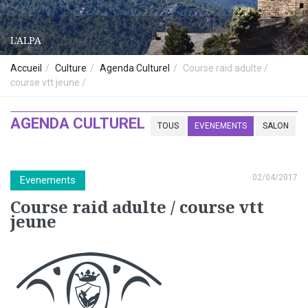
L'ALPA
Accueil
Culture
Agenda Culturel
Course raid adulte /
course vtt jeune
AGENDA CULTUREL
TOUS
EVENEMENTS
SALON
02/04/2017
Evenements
Course raid adulte / course vtt
jeune